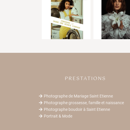
PRESTATIONS
Photographe de Mariage Saint Etienne

Photographe grossesse, famille et naissance

Photographe boudoir à Saint Etienne

Portrait & Mode
