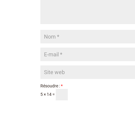
Résoudre :
*
5 × 14 =