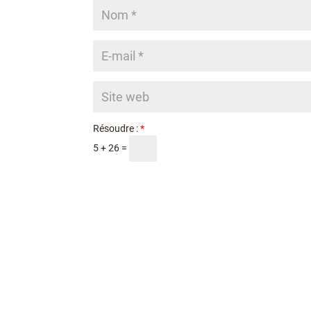
Résoudre :
*
5 + 26 =