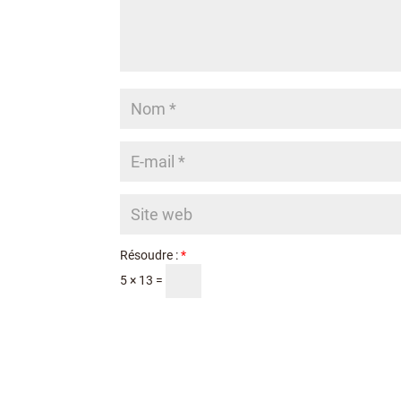
Résoudre :
*
5 × 13 =