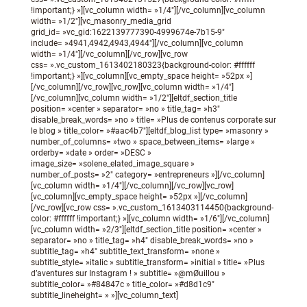
!important;} »][vc_column width= »1/4″][/vc_column][vc_column
width= »1/2″][vc_masonry_media_grid
grid_id= »vc_gid:1622139777390-4999674e-7b15-9″
include= »4941,4942,4943,4944″][/vc_column][vc_column
width= »1/4″][/vc_column][/vc_row][vc_row
css= ».vc_custom_1613402180323{background-color: #ffffff
!important;} »][vc_column][vc_empty_space height= »52px »]
[/vc_column][/vc_row][vc_row][vc_column width= »1/4″]
[/vc_column][vc_column width= »1/2″][eltdf_section_title
position= »center » separator= »no » title_tag= »h3″
disable_break_words= »no » title= »Plus de contenus corporate sur
le blog » title_color= »#aac4b7″][eltdf_blog_list type= »masonry »
number_of_columns= »two » space_between_items= »large »
orderby= »date » order= »DESC »
image_size= »solene_elated_image_square »
number_of_posts= »2″ category= »entrepreneurs »][/vc_column]
[vc_column width= »1/4″][/vc_column][/vc_row][vc_row]
[vc_column][vc_empty_space height= »52px »][/vc_column]
[/vc_row][vc_row css= ».vc_custom_1613403114450{background-
color: #ffffff !important;} »][vc_column width= »1/6″][/vc_column]
[vc_column width= »2/3″][eltdf_section_title position= »center »
separator= »no » title_tag= »h4″ disable_break_words= »no »
subtitle_tag= »h4″ subtitle_text_transform= »none »
subtitle_style= »italic » subtitle_transform= »initial » title= »Plus
d’aventures sur Instagram ! » subtitle= »@mØuillou »
subtitle_color= »#84847c » title_color= »#d8d1c9″
subtitle_lineheight= » »][vc_column_text]