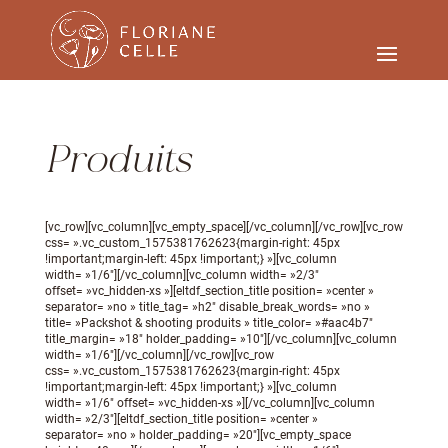
Produits
[vc_row][vc_column][vc_empty_space][/vc_column][/vc_row][vc_row
css= ».vc_custom_1575381762623{margin-right: 45px
!important;margin-left: 45px !important;} »][vc_column
width= »1/6″][/vc_column][vc_column width= »2/3″
offset= »vc_hidden-xs »][eltdf_section_title position= »center »
separator= »no » title_tag= »h2″ disable_break_words= »no »
title= »Packshot & shooting produits » title_color= »#aac4b7″
title_margin= »18″ holder_padding= »10″][/vc_column][vc_column
width= »1/6″][/vc_column][/vc_row][vc_row
css= ».vc_custom_1575381762623{margin-right: 45px
!important;margin-left: 45px !important;} »][vc_column
width= »1/6″ offset= »vc_hidden-xs »][/vc_column][vc_column
width= »2/3″][eltdf_section_title position= »center »
separator= »no » holder_padding= »20″][vc_empty_space