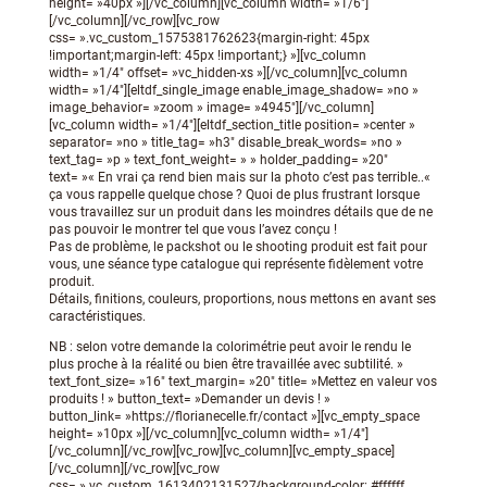
height= »40px »][/vc_column][vc_column width= »1/6″]
[/vc_column][/vc_row][vc_row
css= ».vc_custom_1575381762623{margin-right: 45px
!important;margin-left: 45px !important;} »][vc_column
width= »1/4″ offset= »vc_hidden-xs »][/vc_column][vc_column
width= »1/4″][eltdf_single_image enable_image_shadow= »no »
image_behavior= »zoom » image= »4945″][/vc_column]
[vc_column width= »1/4″][eltdf_section_title position= »center »
separator= »no » title_tag= »h3″ disable_break_words= »no »
text_tag= »p » text_font_weight= » » holder_padding= »20″
text= »« En vrai ça rend bien mais sur la photo c’est pas terrible..«
ça vous rappelle quelque chose ? Quoi de plus frustrant lorsque
vous travaillez sur un produit dans les moindres détails que de ne
pas pouvoir le montrer tel que vous l’avez conçu !
Pas de problème, le packshot ou le shooting produit est fait pour
vous, une séance type catalogue qui représente fidèlement votre
produit.
Détails, finitions, couleurs, proportions, nous mettons en avant ses
caractéristiques.
NB : selon votre demande la colorimétrie peut avoir le rendu le
plus proche à la réalité ou bien être travaillée avec subtilité. »
text_font_size= »16″ text_margin= »20″ title= »Mettez en valeur vos
produits ! » button_text= »Demander un devis ! »
button_link= »https://florianecelle.fr/contact »][vc_empty_space
height= »10px »][/vc_column][vc_column width= »1/4″]
[/vc_column][/vc_row][vc_row][vc_column][vc_empty_space]
[/vc_column][/vc_row][vc_row
css= ».vc_custom_1613402131527{background-color: #ffffff