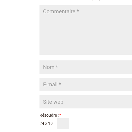
Résoudre :
*
24 × 19 =