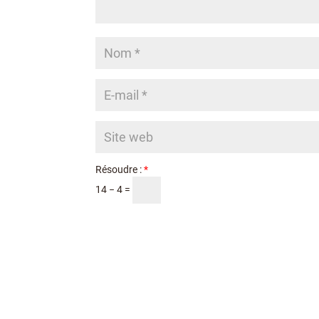
Résoudre :
*
14 − 4 =