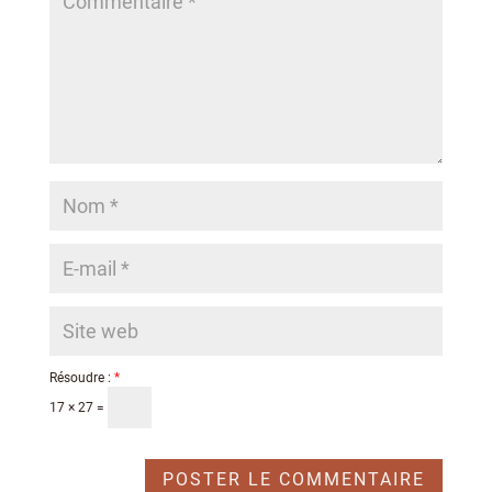
Résoudre :
*
17 × 27 =