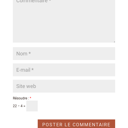
Résoudre :
*
22 − 4 =