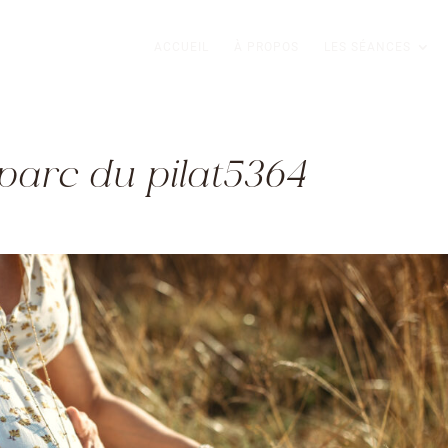
ACCUEIL
À PROPOS
LES SÉANCES
parc du pilat5364