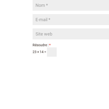
Résoudre :
*
23 × 14 =