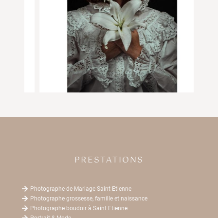
PRESTATIONS

Photographe de Mariage Saint Etienne

Photographe grossesse, famille et naissance

Photographe boudoir à Saint Etienne

Portrait & Mode