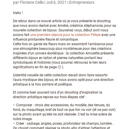
par
Floriane Celle
|
Juil 6, 2021
|
Entrepreneurs
Hello !
De retour dans ce nouvel article où je vous présente le shooting
que nous avons réalisé avec Amélie, créatrice stéphanoise, pour sa
nouvelle collection de bijoux. Souvenez vous, début avril nous
avions fait
une première séance pour la collection Pétale
avec une
influence printanière fleurie et romantique.
Cette fois on garde les fleurs mais on assombrit l’ambiance pour
une atmosphère beaucoup plus mystérieuse pour des créations
inspirées d’un univers ésotérique : la collection Amulette présente
différents bijoux en laiton et pierres naturelles portant leur
symboliques et histoires (vous pourrez retrouvez le lien leurs
significations en fin de page 🙂 ).
L’identité visuelle de cette collection devait donc faire ressortir
l’aura mystique des bijoux, et nous avons opté pour une direction
artistique à la fois sombre et poétique.
Et comme bien souvent lors d’un shooting d’inspiration la
direction artistique repose sur trois étapes clef :
– Composer : choix des accessoires, du modèle, des tenues, du
fond, du maquillage, bref de tout ce que l’on va voir (et ne pas voir)
sur la photo avant qu’elle ne soit réalisée. C’est la mise scène de
notre image.
– Créer : cadrage, angles, poses, profondeur de champs, lumière..
On choisit comment réaliser la photo afin d’attirer l’attention et